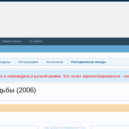
Наши статьи
О сайте
азделы
Космография
Астрология
Неподвижные звезды
а и переведена в ручной режим. Кто хочет зарегистрироваться - пи
дьбы (2006)
Настройки отображения тем