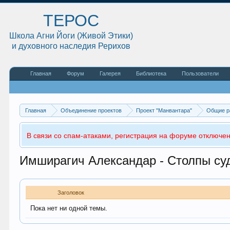
ТЕРОС
Школа Агни Йоги (Живой Этики)
и духовного наследия Рерихов
Главная
Форум
Галерея
Библиотека
Пользователи
Главная
Объединение проектов
Проект "Манвантара"
Общие р
В связи со спам-атаками, регистрация на форуме отключен
Имширагич Александар - Столпы су
Заголовок
Пока нет ни одной темы.