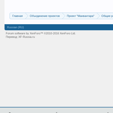
Главная
Объединение проектов
Проект "Манвантара"
Общие р
Russian (RU)
Forum software by XenForo™
©2010-2016 XenForo Ltd.
Перевод:
XF-Russia.ru