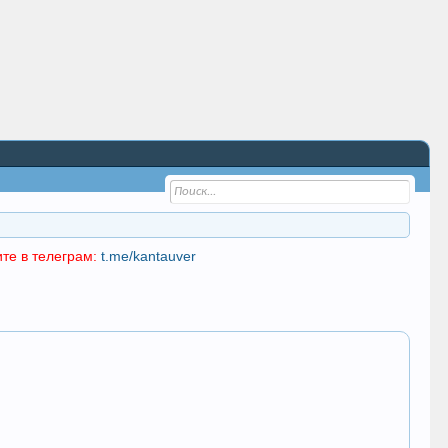
те в телеграм:
t.me/kantauver