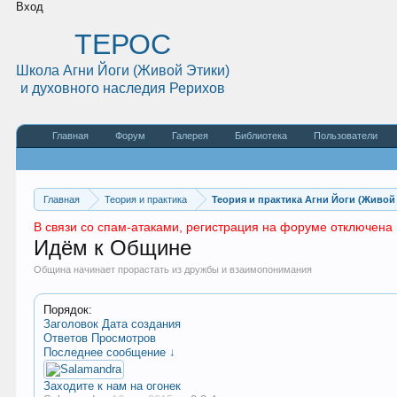
Вход
ТЕРОС
Школа Агни Йоги (Живой Этики)
и духовного наследия Рерихов
Главная
Форум
Галерея
Библиотека
Пользователи
Главная
Теория и практика
Теория и практика Агни Йоги (Живой
В связи со спам-атаками, регистрация на форуме отключена 
Идём к Общине
Община начинает прорастать из дружбы и взаимопонимания
Порядок:
Заголовок
Дата создания
Ответов
Просмотров
Последнее сообщение ↓
Заходите к нам на огонек