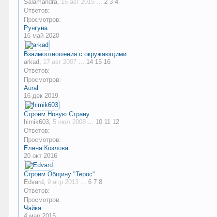
Salamandra
,
16 авг 2015
...
2
3
4
Ответов:
Просмотров:
Рунгуна
16 май 2020
Взаимоотношения с окружающими
arkad
,
17 авг 2007
...
14
15
16
Ответов:
Просмотров:
Aural
16 дек 2019
Строим Новую Страну
himik603
,
5 июл 2008
...
10
11
12
Ответов:
Просмотров:
Елена Козлова
20 окт 2016
Строим Общину "Терос"
Edvard
,
9 апр 2013
...
6
7
8
Ответов:
Просмотров:
Чайка
4 мар 2015