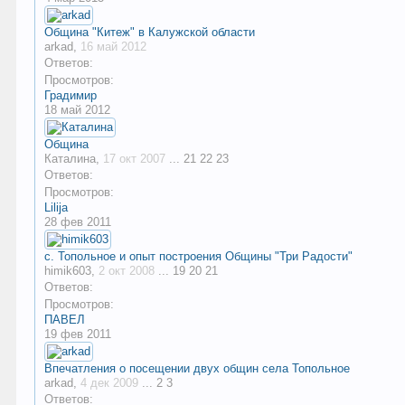
Община "Китеж" в Калужской области
arkad
,
16 май 2012
Ответов:
Просмотров:
Градимир
18 май 2012
Община
Каталина
,
17 окт 2007
...
21
22
23
Ответов:
Просмотров:
Lilija
28 фев 2011
с. Топольное и опыт построения Общины "Три Радости"
himik603
,
2 окт 2008
...
19
20
21
Ответов:
Просмотров:
ПАВЕЛ
19 фев 2011
Впечатления о посещении двух общин села Топольное
arkad
,
4 дек 2009
...
2
3
Ответов: