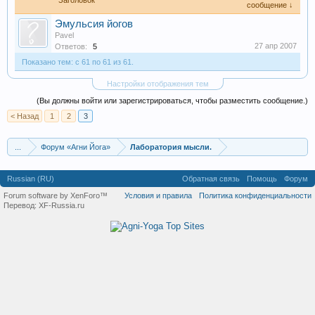
Заголовок
сообщение ↓
Эмульсия йогов
Pavel
27 апр 2007
Ответов:
5
Показано тем: с 61 по 61 из 61.
Настройки отображения тем
(Вы должны войти или зарегистрироваться, чтобы разместить сообщение.)
< Назад
1
2
3
...
Форум «Агни Йога»
Лаборатория мысли.
Russian (RU)
Обратная связь
Помощь
Форум
Forum software by XenForo™
Условия и правила
Политика конфиденциальности
Перевод:
XF-Russia.ru