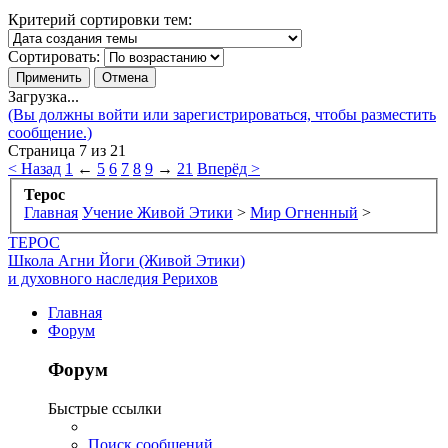
Критерий сортировки тем:
Сортировать:
Загрузка...
(Вы должны войти или зарегистрироваться, чтобы разместить
сообщение.)
Страница 7 из 21
< Назад
1
←
5
6
7
8
9
→
21
Вперёд >
Терос
Главная
Учение Живой Этики
>
Мир Огненный
>
ТЕРОС
Школа Агни Йоги (Живой Этики)
и духовного наследия Рерихов
Главная
Форум
Форум
Быстрые ссылки
Поиск сообщений