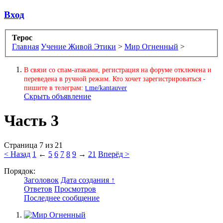
Вход
Терос
Главная
Учение Живой Этики
>
Мир Огненный
>
В связи со спам-атаками, регистрация на форуме отключена и
переведена в ручной режим. Кто хочет зарегистрироваться -
пишите в телеграм:
t.me/kantauver
Скрыть объявление
Часть 3
Страница 7 из 21
< Назад
1
←
5
6
7
8
9
→
21
Вперёд >
Порядок:
Заголовок
Дата создания ↑
Ответов
Просмотров
Последнее сообщение