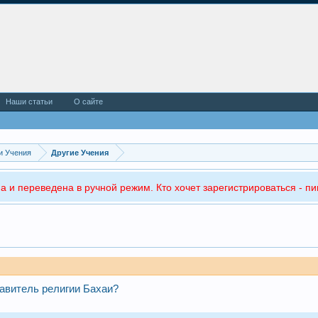
Наши статьи
О сайте
и Учения
Другие Учения
а и переведена в ручной режим. Кто хочет зарегистрироваться - пи
тавитель религии Бахаи?