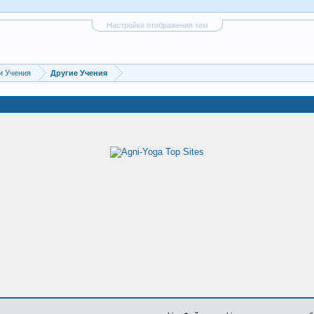
Настройки отображения тем
и Учения
Другие Учения