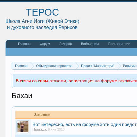
ТЕРОС
Школа Агни Йоги (Живой Этики)
и духовного наследия Рерихов
Главная
Форум
Галерея
Библиотека
Пользователи
Главная
Объединение проектов
Проект "Манвантара"
Религии 
В связи со спам-атаками, регистрация на форуме отключен
Бахаи
Заголовок
Вот интересно, есть на форуме хоть один предс
Надежда
,
8 янв 2016