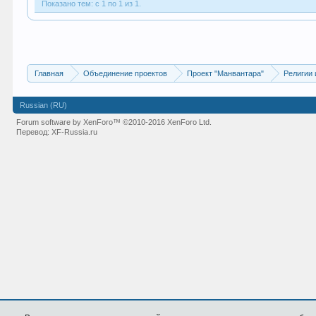
Показано тем: с 1 по 1 из 1.
Главная
Объединение проектов
Проект "Манвантара"
Религии 
Russian (RU)
Forum software by XenForo™
©2010-2016 XenForo Ltd.
Перевод:
XF-Russia.ru