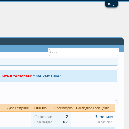
Вход
шите в телеграм:
t.me/kantauver
Дата создания
Ответов
Просмотров
Последнее сообщение ↓
Ответов:
3
Вероника
Просмотров:
863
9 окт 2020